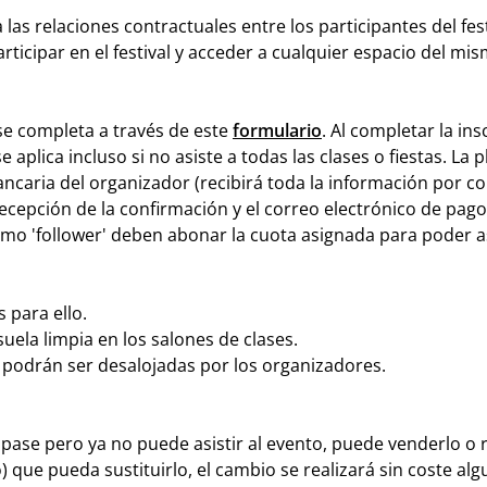
 las relaciones contractuales entre los participantes del fe
articipar en el festival y acceder a cualquier espacio del mi
al se completa a través de este
formulario
. Al completar la in
se aplica incluso si no asiste a todas las clases o fiestas. L
ncaria del organizador (recibirá toda la información por co
ecepción de la confirmación y el correo electrónico de pago
 como 'follower' deben abonar la cuota asignada para poder as
s para ello.
 suela limpia en los salones de clases.
s podrán ser desalojadas por los organizadores.
ase pero ya no puede asistir al evento, puede venderlo o 
o) que pueda sustituirlo, el cambio se realizará sin coste 